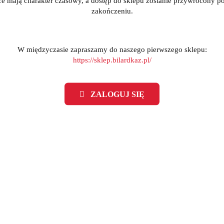
ce mają charakter czasowy, a dostęp do sklepu zostanie przywrócony po
zakończeniu.
W międzyczasie zapraszamy do naszego pierwszego sklepu:
j bilardowy 2-cz. Europool
Kij bilardowy 2-cz. Europ
Series A czarny 122cm
Series A naturalny 122
https://sklep.bilardkaz.pl/
(0)
(0)
253.00
247.00
ZALOGUJ SIĘ