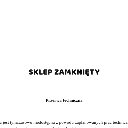
 3-cz. Break Jump Phantom
Pokrowiec na kij bilard
CPB-1
Europool SE 3x5 Soft
(0)
(0)
495.00
449.00
SKLEP ZAMKNIĘTY
Przerwa techniczna
a jest tymczasowo niedostępna z powodu zaplanowanych prac technic