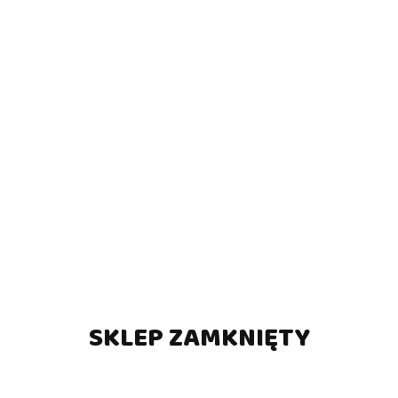
Produkt niedostępny
Piłkarzyki zarobkowe Bonzini B60 - Classic
(0)
19980.00
SKLEP ZAMKNIĘTY