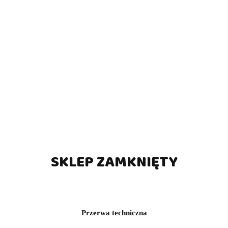
Futerał Laperti Tuba - 2x3
(0)
227.00
SKLEP ZAMKNIĘTY
Przerwa techniczna