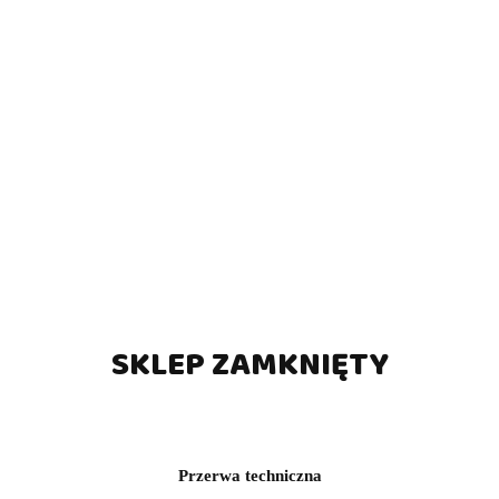
Kij bilardowy 2-cz. EVO Crown-4 Ancient Oak MAX
(0)
1149.00
SKLEP ZAMKNIĘTY
Przerwa techniczna