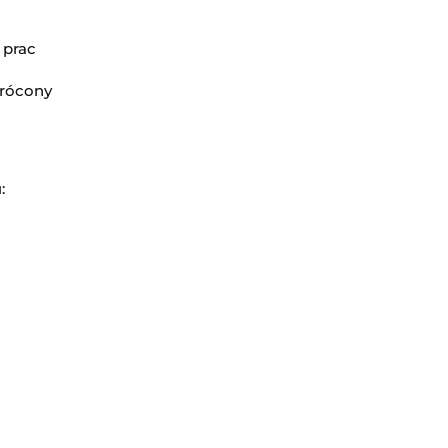
 prac
wrócony
 maila:
serwis@bilardkaz.pl
: