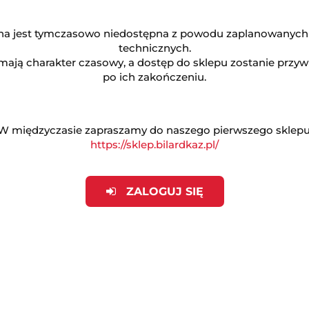
na jest tymczasowo niedostępna z powodu zaplanowanych
technicznych.
mają charakter czasowy, a dostęp do sklepu zostanie przy
po ich zakończeniu.
łbyś podjąć z nami współpracę, zapraszamy do kontaktu na
W międzyczasie zapraszamy do naszego pierwszego sklepu
https://sklep.bilardkaz.pl/
ZALOGUJ SIĘ
 350 zł
zpoczętą godzinę) - 80 zł
klienta 2 zł za km
o
oliczyć ceny części zamiennych
ci powierzonych przez klienta