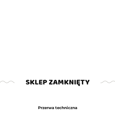
o Sport
zakupionych w naszym sklepie oferujemy wszystkie
i pogwarancyjnym.
ylko drogą mailową
, wysyłając wiadomość na adres: serwis@
lkość, zdjęcie oraz miasto realizacji
- informacje te są mil
mi z całej Polski, więc jeśli w danym terminie nie możem
ić zaufaną osobę.
SKLEP ZAMKNIĘTY
Przerwa techniczna