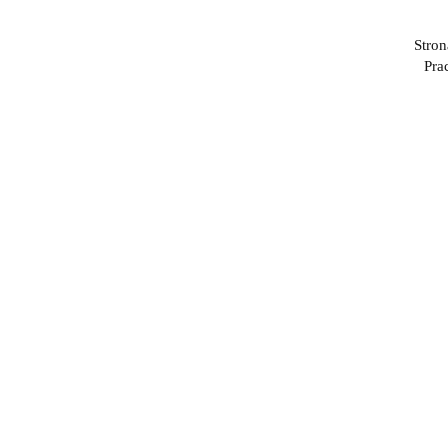
Stron
Pra
Piłka
PRO