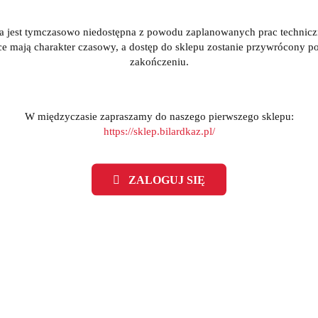
a jest tymczasowo niedostępna z powodu zaplanowanych prac technic
ce mają charakter czasowy, a dostęp do sklepu zostanie przywrócony po
zakończeniu.
W międzyczasie zapraszamy do naszego pierwszego sklepu:
https://sklep.bilardkaz.pl/
rzyki College Pro niebieski -
Piłkarzyki College Pro sza
Roberto Sport
Roberto Sport
(0)
(0)
ZALOGUJ SIĘ
3269.95
3268.25
3847.00
3845.00
-15%
MOCJA
PROMOCJA