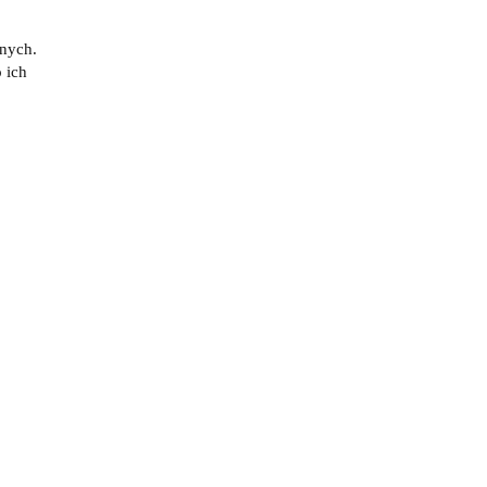
znych.
 ich
ry -
Piłkarzyki ITSF Adrenaline -
Roberto Sport
(0)
5088.95
5987.00
-20%
-15%
PROMOCJA