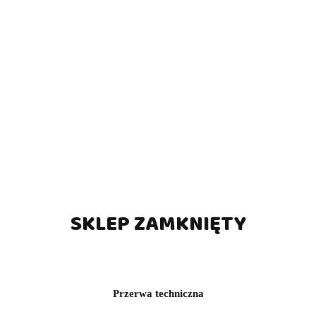
ktroniczna tarcza do darta
Coin Entry - Panel Prze
Karella CB-25
(0)
(0)
335.70
17.00
373.00
34.00
SKLEP ZAMKNIĘTY
-15%
MOCJA
PROMOCJA
Przerwa techniczna