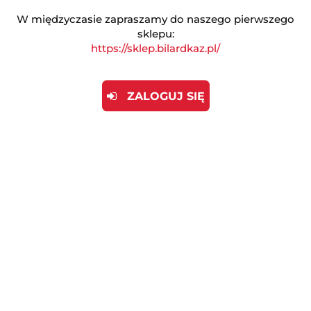
W międzyczasie zapraszamy do naszego pierwszego
sklepu:
ZADAJ PYTANIE
https://sklep.bilardkaz.pl/
ZALOGUJ SIĘ
Opis produktu
Opinie (0)
Walizka na Kij Snookerowy Peradon
Clubman B&W 3/4
Walizka Peradon Clubman B&W 3/4 została
zaprojektowana z myślą o solidnej ochronie i
eleganckim wyglądzie. Drewniany korpus pokryty