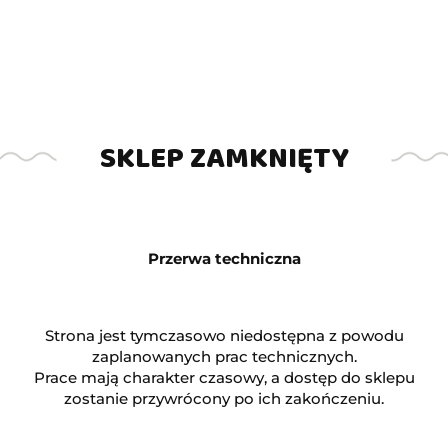
Symbol:
Ps2250
Brak towaru
SKLEP ZAMKNIĘTY
435.00
Przerwa techniczna
Powiadom gdy produkt będzie dostępny
Strona jest tymczasowo niedostępna z powodu
Opinie
zaplanowanych prac technicznych.
brak ocen
(dodaj)
Prace mają charakter czasowy, a dostęp do sklepu
Wysyłka w ciągu
24 godziny
zostanie przywrócony po ich zakończeniu.
Cena przesyłki
20