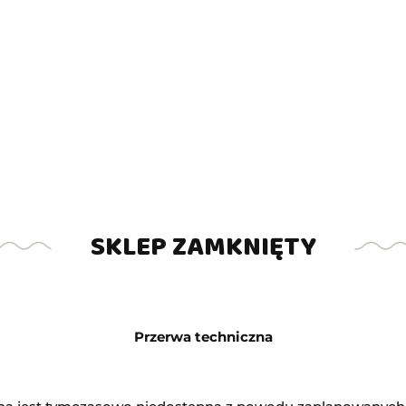
Symbol:
PS1895
Brak towaru
10000.00
SKLEP ZAMKNIĘTY
Powiadom gdy produkt będzie do
Opinie
brak ocen
(doda
Przerwa techniczna
Wysyłka w ciągu
24 godziny
Cena przesyłki
20