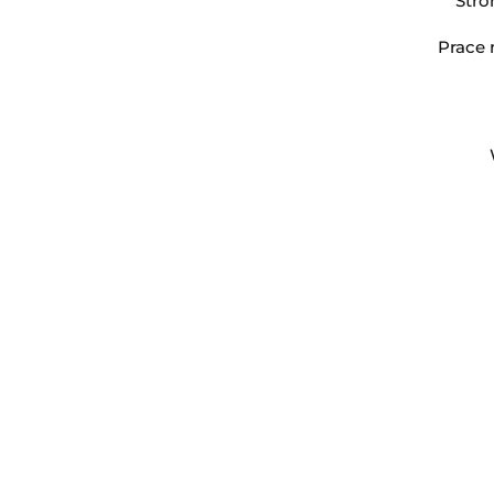
Stro
Prace 
Opis produktu
Informacje 
Usługa naprawy