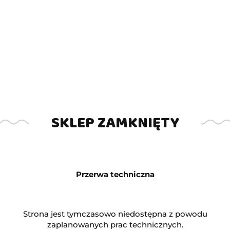
Symbol:
119650
Brak towaru
801.50
SKLEP ZAMKNIĘTY
Powiadom gdy produkt będzie dostępny
Przerwa techniczna
Opinie
brak ocen
(dodaj)
Wysyłka w ciągu
24 godziny
Strona jest tymczasowo niedostępna z powodu
zaplanowanych prac technicznych.
Cena przesyłki
20