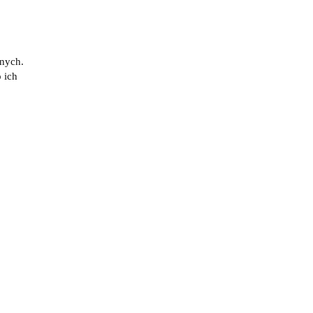
znych.
 ich