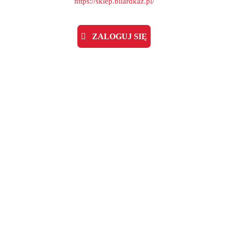
https://sklep.bilardkaz.pl/
ZALOGUJ SIĘ