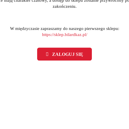
ce mają charakter czasowy, a dostęp do sklepu zostanie przywrócony po
zakończeniu.
W międzyczasie zapraszamy do naszego pierwszego sklepu:
https://sklep.bilardkaz.pl/
ZALOGUJ SIĘ