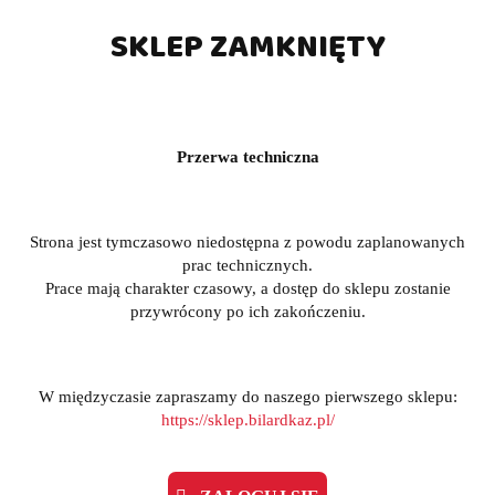
Opis produktu
SKLEP ZAMKNIĘTY
Parametry
Przerwa techniczna
Informacje dot. bezpieczeństwa
Strona jest tymczasowo niedostępna z powodu zaplanowanych
prac technicznych.
Opinie (0)
Prace mają charakter czasowy, a dostęp do sklepu zostanie
przywrócony po ich zakończeniu.
Piłkarzyki Garlando - F-Mini w nowej wersji 2w1
W międzyczasie zapraszamy do naszego pierwszego sklepu:
https://sklep.bilardkaz.pl/
Stół F-Mini 2w1 to innowacyjny produkt, który łączy w sobie 
stół do piłkarzyków i hokeja, idealny dla tych, którzy mają 