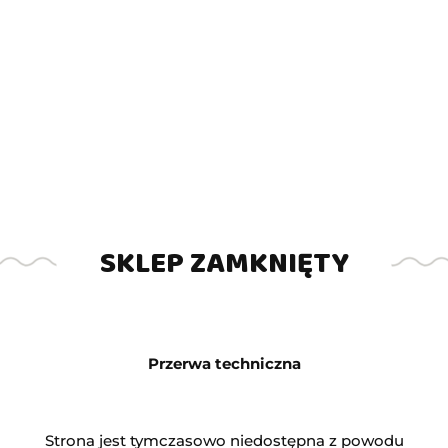
ZADAJ PYTANIE
Opis produktu
Informacje dot. bezpieczeństwa
SKLEP ZAMKNIĘTY
Opinie (0)
Przerwa techniczna
Koszykówka - Street Basketball -
automat zarobkowy
Strona jest tymczasowo niedostępna z powodu