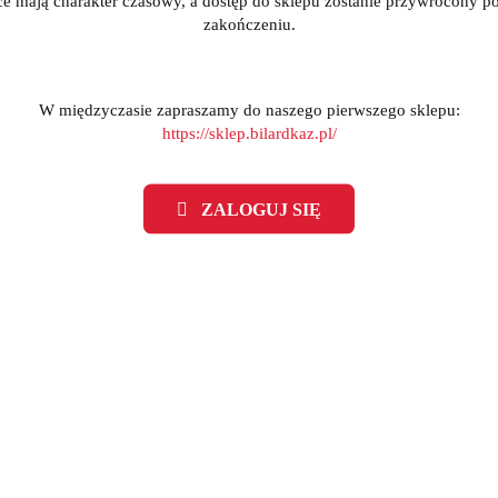
ce mają charakter czasowy, a dostęp do sklepu zostanie przywrócony po
zakończeniu.
W międzyczasie zapraszamy do naszego pierwszego sklepu:
https://sklep.bilardkaz.pl/
ZALOGUJ SIĘ